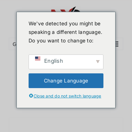
ข้าม
ไป
ยัง
We've detected you might be
เนื้อหา
speaking a different language.
Do you want to change to:
Go to...
English
Sort by
Name
Show
24 Products
Change Language
Close and do not switch language