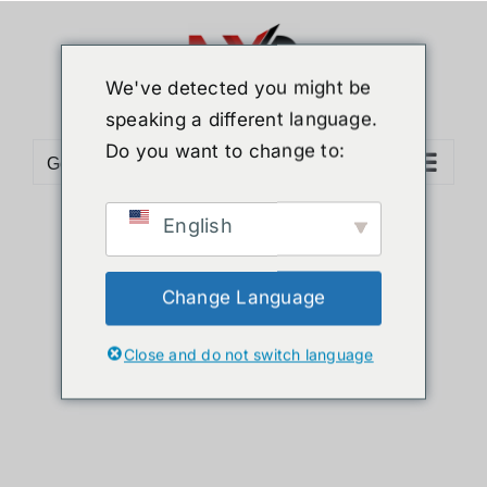
ข้าม
ไป
ยัง
We've detected you might be
เนื้อหา
speaking a different language.
Do you want to change to:
Go to...
English
Sort by
Popularity
Show
24 Products
Change Language
Close and do not switch language