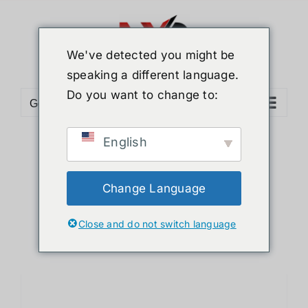
ข้าม
ไป
ยัง
We've detected you might be
เนื้อหา
speaking a different language.
Do you want to change to:
Go to...
English
Sort by
Name
Show
36 Products
Change Language
Close and do not switch language