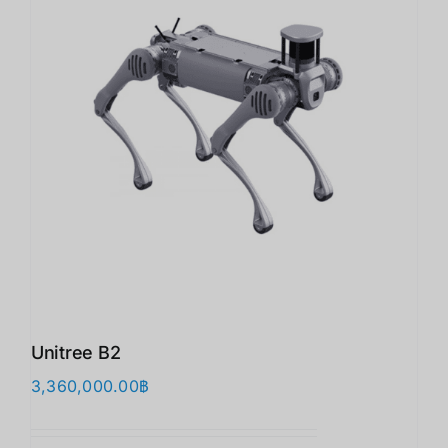
Unitree B2
3,360,000.00
฿