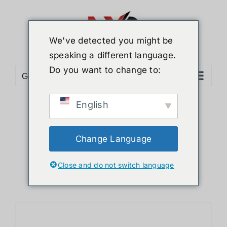
ข้าม
ไป
ยัง
We've detected you might be
เนื้อหา
speaking a different language.
Do you want to change to:
Go to...
English
Sort by
Popularity
Show
12 Products
Change Language
Close and do not switch language