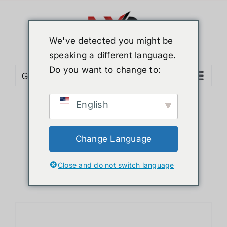
ข้าม
ไป
ยัง
We've detected you might be
เนื้อหา
speaking a different language.
Do you want to change to:
Go to...
English
Sort by
Date
Show
24 Products
Change Language
Close and do not switch language