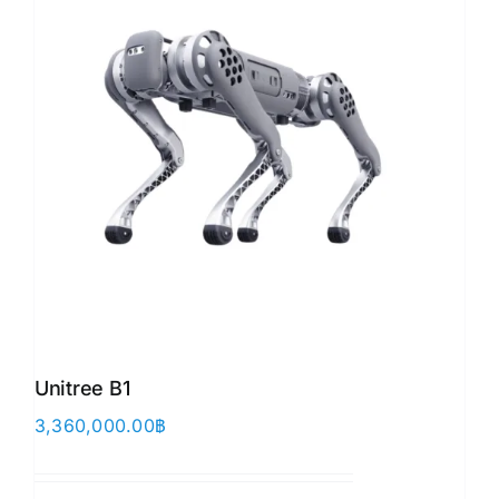
Unitree B1
3,360,000.00
฿