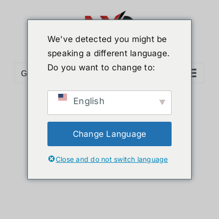
ข้าม
ไป
ยัง
We've detected you might be
เนื้อหา
speaking a different language.
Do you want to change to:
Go to...
English
Sort by
Default Order
Show
24 Products
Change Language
Close and do not switch language