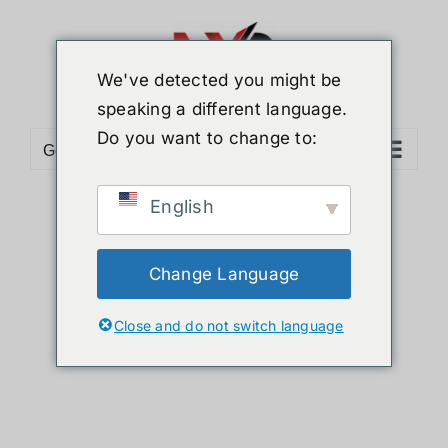
ข้าม
ไป
ยัง
We've detected you might be
เนื้อหา
speaking a different language.
Do you want to change to:
Go to...
English
Sort by
Price
Show
36 Products
Change Language
Close and do not switch language