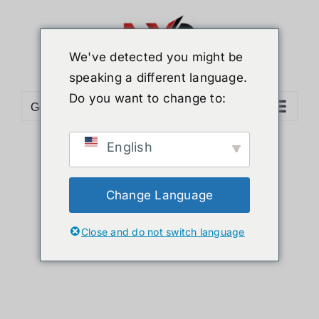
ข้าม
ไป
ยัง
We've detected you might be
เนื้อหา
speaking a different language.
Do you want to change to:
Go to...
English
Sort by
Default Order
Show
24 Products
Change Language
Close and do not switch language