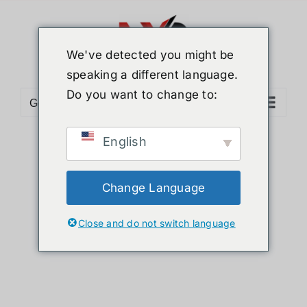
ข้าม
ไป
ยัง
We've detected you might be
เนื้อหา
speaking a different language.
Do you want to change to:
Go to...
English
Sort by
Name
Show
24 Products
Change Language
Close and do not switch language