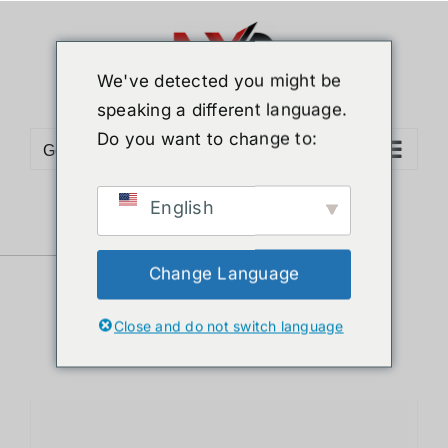
ข้าม
ไป
ยัง
We've detected you might be
เนื้อหา
speaking a different language.
Do you want to change to:
Go to...
English
Sort by
Date
Show
12 Products
Change Language
Close and do not switch language