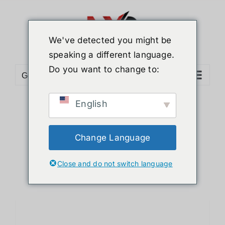
ข้าม
ไป
ยัง
We've detected you might be
เนื้อหา
speaking a different language.
Do you want to change to:
Go to...
English
Sort by
Default Order
Show
24 Products
Change Language
Close and do not switch language