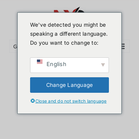
ข้าม
ไป
ยัง
We've detected you might be
เนื้อหา
speaking a different language.
Do you want to change to:
Go to...
English
Sort by
Default Order
Show
36 Products
Change Language
Close and do not switch language