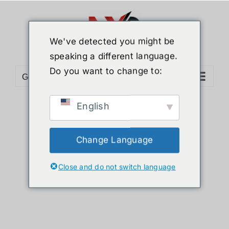
ข้าม
ไป
ยัง
We've detected you might be
เนื้อหา
speaking a different language.
Do you want to change to:
Go to...
English
Sort by
Default Order
Show
36 Products
Change Language
Close and do not switch language