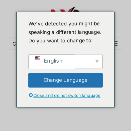
ข้าม
ไป
ยัง
We've detected you might be
เนื้อหา
speaking a different language.
Do you want to change to:
Go to...
English
Sort by
Name
Show
36 Products
Change Language
Close and do not switch language