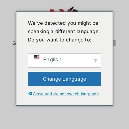
ข้าม
ไป
ยัง
We've detected you might be
เนื้อหา
speaking a different language.
Do you want to change to:
Go to...
English
Sort by
Date
Show
12 Products
Change Language
Close and do not switch language