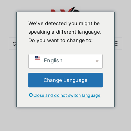
ข้าม
ไป
ยัง
We've detected you might be
เนื้อหา
speaking a different language.
Do you want to change to:
Go to...
English
Sort by
Default Order
Show
24 Products
Change Language
Close and do not switch language