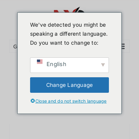
ข้าม
ไป
ยัง
We've detected you might be
เนื้อหา
speaking a different language.
Do you want to change to:
Go to...
English
Sort by
Name
Show
12 Products
Change Language
Close and do not switch language