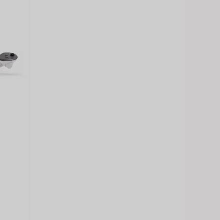
t
.00฿.