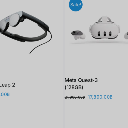
Sale!
Meta Quest-3
Leap 2
(128GB)
.00
฿
Original
Curren
17,890.00
฿
21,900.00
฿
price
price
was:
is:
21,900.00฿.
17,890