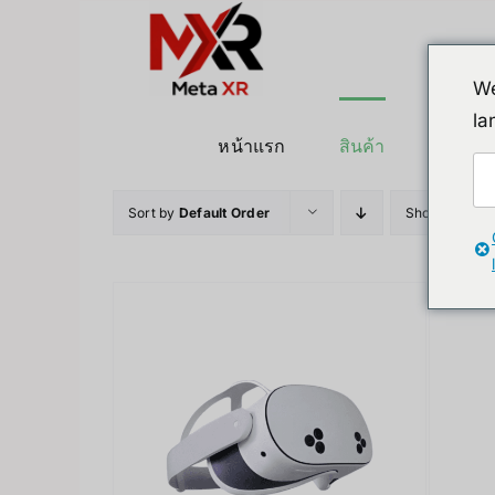
ข้าม
ไป
ยัง
We
เนื้อหา
la
หน้าแรก
สินค้า
หุ่นยนต
Sort by
Default Order
Show
36 Pro