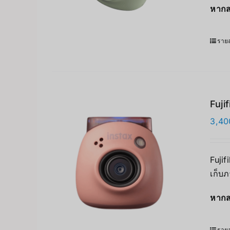
หากส
รายล
Fuji
3,40
Fujif
เก็บภ
หากส
รายล