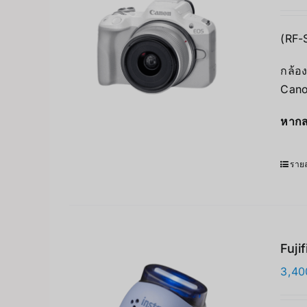
(RF-
กล้อง
Cano
หากส
รายล
Fuji
3,40