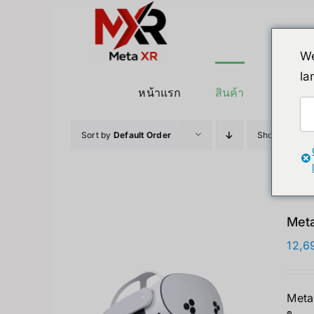
ข้าม
ไป
ยัง
We
เนื้อหา
la
หน้าแรก
สินค้า
หุ่นยนต
Sort by
Default Order
Show
36 Pro
Meta
12,6
Meta 