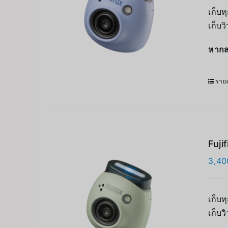
เก็บท
เก็บว
หากส
รายล
Fuji
3,40
เก็บท
เก็บว