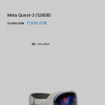
Meta Quest-3 (128GB)
Original
Current
17,890.00
฿
21,900.00
฿
price
price
was:
is:
21,900.00฿.
17,890.00฿.
รายละเอียด