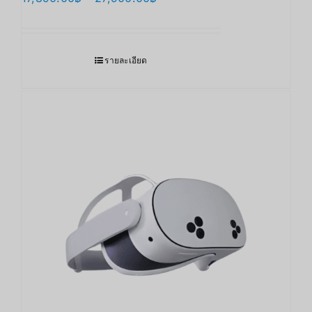
range:
17,890.00฿
through
รายละเอียด
27,900.00฿