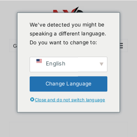
ข้าม
ไป
ยัง
We've detected you might be
เนื้อหา
speaking a different language.
Do you want to change to:
Go to...
English
Sort by
Date
Show
36 Products
Change Language
Close and do not switch language