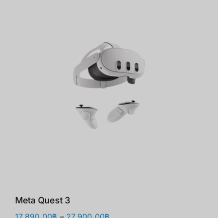
Meta Quest 3
Price
17,890.00
฿
–
27,900.00
฿