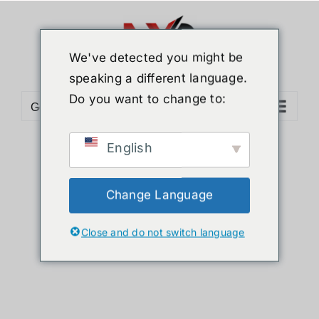
ข้าม
ไป
ยัง
We've detected you might be
เนื้อหา
speaking a different language.
Do you want to change to:
Go to...
English
Sort by
Default Order
Show
36 Products
Change Language
Close and do not switch language