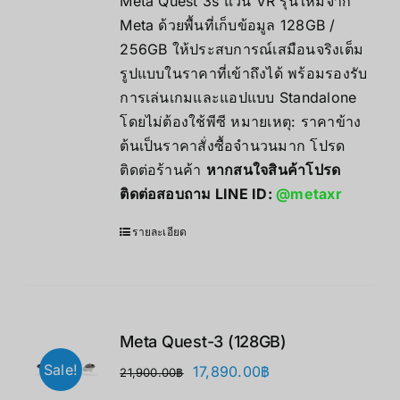
Meta Quest 3s แว่น VR รุ่นใหม่จาก
through
Meta ด้วยพื้นที่เก็บข้อมูล 128GB /
17,490.00฿
256GB ให้ประสบการณ์เสมือนจริงเต็ม
รูปแบบในราคาที่เข้าถึงได้ พร้อมรองรับ
การเล่นเกมและแอปแบบ Standalone
โดยไม่ต้องใช้พีซี หมายเหตุ: ราคาข้าง
ต้นเป็นราคาสั่งซื้อจำนวนมาก โปรด
ติดต่อร้านค้า
หากสนใจสินค้าโปรด
ติดต่อสอบถาม LINE ID:
@metaxr
รายละเอียด
Meta Quest-3 (128GB)
Sale!
Original
Current
17,890.00
฿
21,900.00
฿
price
price