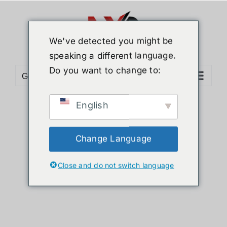
ข้าม
ไป
ยัง
We've detected you might be
เนื้อหา
speaking a different language.
Do you want to change to:
Go to...
English
Sort by
Name
Show
36 Products
Change Language
Close and do not switch language