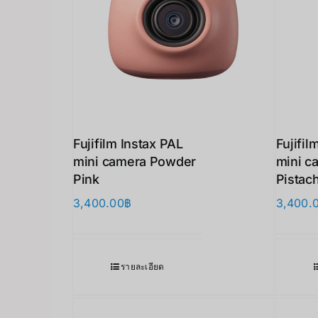
Fujifilm Instax PAL
Fujifil
mini camera Powder
mini c
Pink
Pistac
3,400.00
฿
3,400.
รายละเอียด