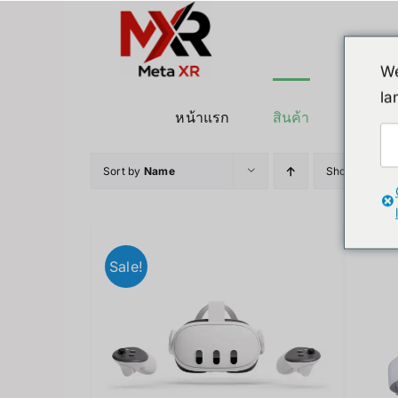
ข้าม
ไป
ยัง
We
เนื้อหา
la
หน้าแรก
สินค้า
หุ่นยนต
Sort by
Name
Show
24 Pro
Sale!