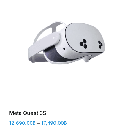
Meta Quest 3S
Price
12,690.00
฿
–
17,490.00
฿
range: