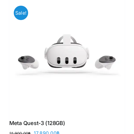
Sale!
Meta Quest-3 (128GB)
Original
Current
17,890.00
฿
21,900.00
฿