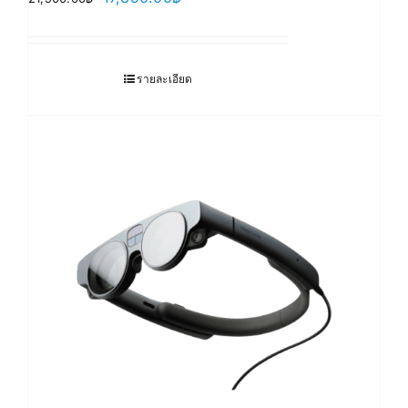
price
price
was:
is:
21,900.00฿.
17,890.00฿.
รายละเอียด