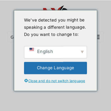
ข้าม
ไป
ยัง
We've detected you might be
เนื้อหา
speaking a different language.
Do you want to change to:
Go to...
English
Sort by
Date
Show
36 Products
Change Language
Close and do not switch language