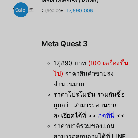
Meta Quest-3 (128GB)
Sale!
Original
Current
17,890.00
฿
21,900.00
฿
price
price
was:
is:
21,900.00฿.
17,890.00฿.
Meta Quest 3
17,890 บาท
(100 เครื่องขึ้น
ไป)
ราคาสินค้าขายส่ง
จำนวนมาก
ราคาโปรโมชัน รวมกันซื้อ
ถูกกว่า สามารถอ่านราย
ละเอียดได้ที่ >>
กดที่นี่
<<
ราคาปกติรวมของแถม
สามารถสอบถามได้ที่
LINE