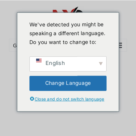
ข้าม
ไป
ยัง
We've detected you might be
เนื้อหา
speaking a different language.
Do you want to change to:
Go to...
English
Sort by
Default Order
Show
36 Products
Change Language
Close and do not switch language