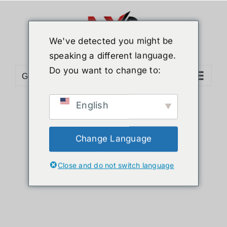
ข้าม
ไป
ยัง
We've detected you might be
เนื้อหา
speaking a different language.
Do you want to change to:
Go to...
English
Sort by
Name
Show
36 Products
Change Language
Close and do not switch language