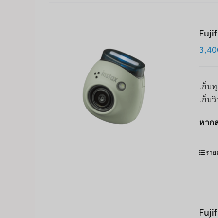
Fuji
3,40
เก็บท
เก็บว
หากส
รายล
Fuji