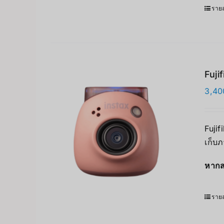
รายล
Fuji
3,40
Fujif
เก็บภ
หากส
รายล