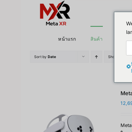
ข้าม
ไป
ยัง
We
เนื้อหา
la
หน้าแรก
สินค้า
หุ่นยนต
Sort by
Date
Show
12 Pro
Meta
12,6
Meta 