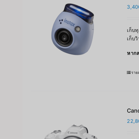
3,40
เก็บท
เก็บว
หากส
รายล
Cano
22,8