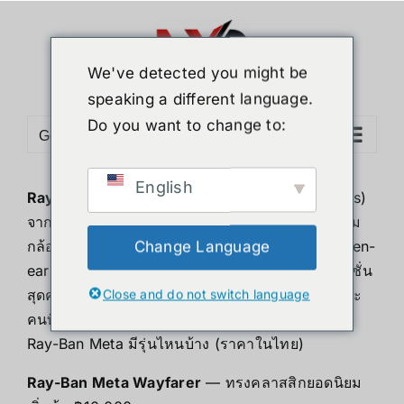
ข้าม
ไป
ยัง
We've detected you might be
เนื้อหา
speaking a different language.
Do you want to change to:
Go to...
English
Ray-Ban Meta
คือแว่นตาอัจฉริยะ (Smart Glasses)
จากความร่วมมือระหว่าง Ray-Ban และ Meta ที่รวม
กล้องถ่ายภาพ/วิดีโอมุมมองบุคคลที่หนึ่ง ลำโพง open-
Change Language
ear และผู้ช่วยอัจฉริยะ
Meta AI
ไว้ในดีไซน์แว่นแฟชั่น
สุดคลาสสิก เหมาะสำหรับครีเอเตอร์ นักเดินทาง และ
Close and do not switch language
คนที่อยากถ่ายคอนเทนต์แบบแฮนด์ฟรี
Ray-Ban Meta มีรุ่นไหนบ้าง (ราคาในไทย)
Ray-Ban Meta Wayfarer
— ทรงคลาสสิกยอดนิยม