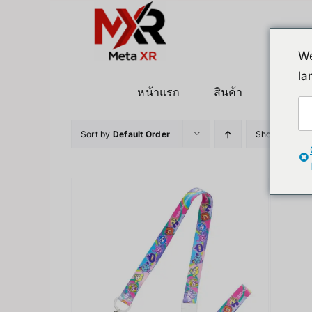
ข้าม
ไป
ยัง
We
เนื้อหา
la
หน้าแรก
สินค้า
หุ่นยนต
Sort by
Default Order
Show
12 Pro