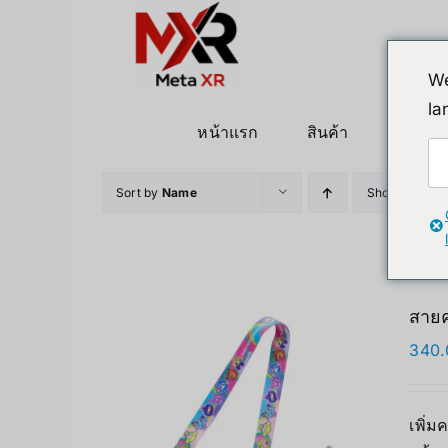
ข้าม
ไป
ยัง
We
เนื้อหา
la
หน้าแรก
สินค้า
หุ่นยนต
Sort by
Name
Show
36 Pro
สายค
340.
เพิ่