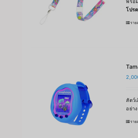
พร้อ
โปรด
รายล
Tama
2,00
สัตว์
อย่า
รายล