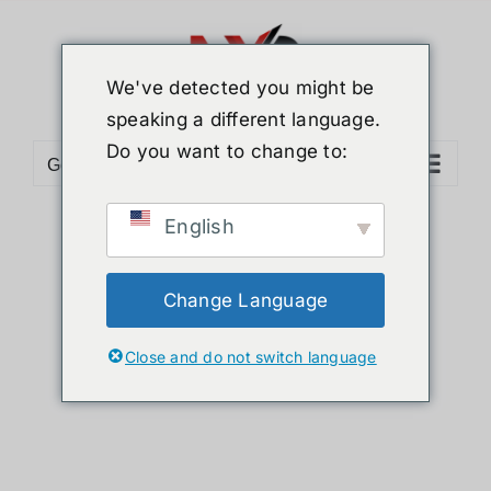
ข้าม
ไป
ยัง
We've detected you might be
เนื้อหา
speaking a different language.
Do you want to change to:
Go to...
English
Sort by
Price
Show
12 Products
Change Language
Close and do not switch language