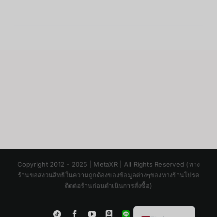
Japanese
Copyright 2012 - 2025 | MetaXR | All Rights Reserved (ทาง
Korean
ร้านขอสงวนสิทธิในความถูกต้องของข้อมูลต่างๆของทางร้านโปรด
ติดต่อร้านก่อนดำเนินการสั่งซื้อ)
Chinese
English
Instagram
Tiktok
Facebook
YouTube
Blogger
LINE
Shopee