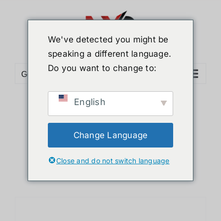
ข้าม
ไป
ยัง
We've detected you might be
เนื้อหา
speaking a different language.
Do you want to change to:
Go to...
English
Sort by
Default Order
Show
36 Products
Change Language
Close and do not switch language