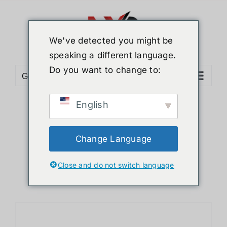
ข้าม
ไป
ยัง
We've detected you might be
เนื้อหา
speaking a different language.
Do you want to change to:
Go to...
English
Sort by
Default Order
Show
12 Products
Change Language
Close and do not switch language