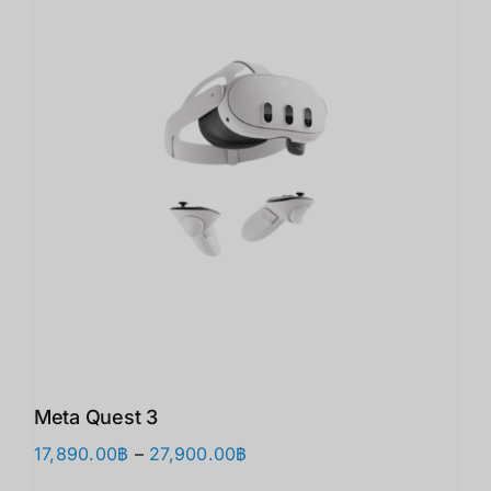
Meta Quest 3
Price
17,890.00
฿
–
27,900.00
฿
range: