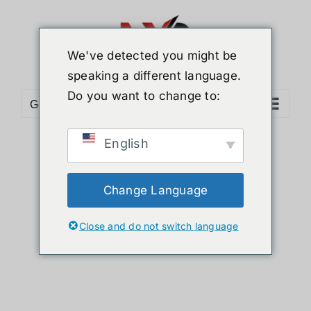
ข้าม
ไป
ยัง
We've detected you might be
เนื้อหา
speaking a different language.
Do you want to change to:
Go to...
English
Sort by
Price
Show
36 Products
Change Language
Close and do not switch language