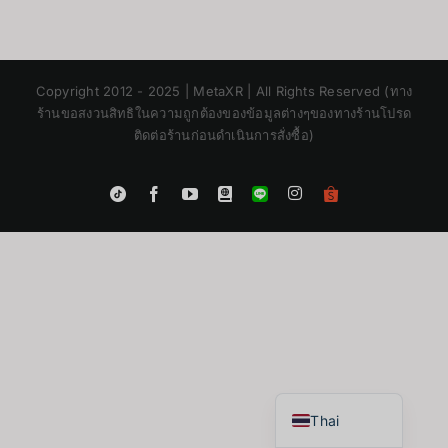
Copyright 2012 - 2025 | MetaXR | All Rights Reserved (ทาง
ร้านขอสงวนสิทธิในความถูกต้องของข้อมูลต่างๆของทางร้านโปรด
ติดต่อร้านก่อนดำเนินการสั่งซื้อ)
Instagram
Tiktok
Facebook
YouTube
Blogger
LINE
Shopee
App
Japanese
Korean
Chinese
English
Thai