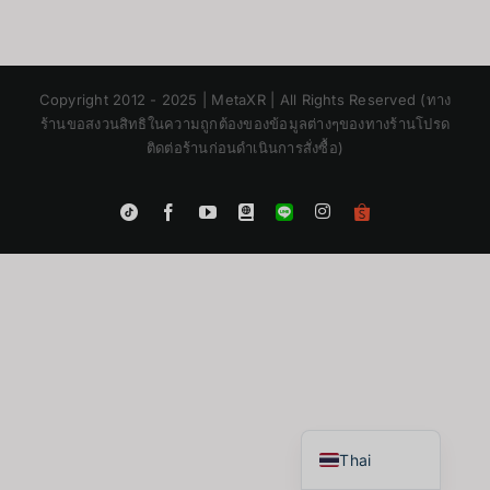
Copyright 2012 - 2025 | MetaXR | All Rights Reserved (ทาง
ร้านขอสงวนสิทธิในความถูกต้องของข้อมูลต่างๆของทางร้านโปรด
ติดต่อร้านก่อนดำเนินการสั่งซื้อ)
Instagram
Tiktok
Facebook
YouTube
Blogger
LINE
Shopee
App
Japanese
Korean
Chinese
English
Thai