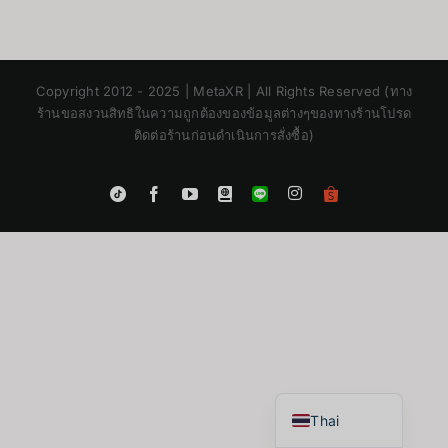
Copyright 2012 - 2025 | MetaXR | All Rights Reserved (ทาง
ร้านขอสงวนสิทธิในความถูกต้องของข้อมูลต่างๆของทางร้านโปรด
ติดต่อร้านก่อนดำเนินการสั่งซื้อ)
Instagram
Tiktok
Facebook
YouTube
Blogger
LINE
Shopee
App
Japanese
Korean
Chinese
English
Thai