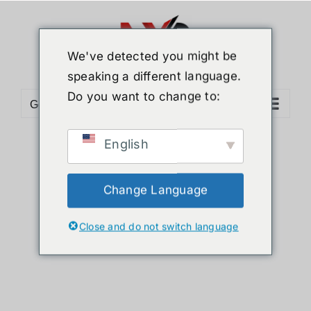
ข้าม
ไป
ยัง
We've detected you might be
เนื้อหา
speaking a different language.
Do you want to change to:
Go to...
English
Sort by
Default Order
Show
12 Products
Change Language
Close and do not switch language