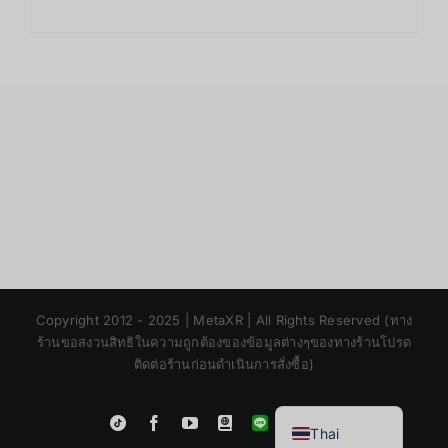
Japanese
Copyright 2012 - 2025 | MetaXR | All Rights Reserved (ทาง
Korean
ร้านขอสงวนสิทธิในความถูกต้องของข้อมูลต่างๆของทางร้านโปรด
ติดต่อร้านก่อนดำเนินการสั่งซื้อ)
Chinese
English
Instagram
Tiktok
Facebook
YouTube
Blogger
LINE
Shopee
Thai
App