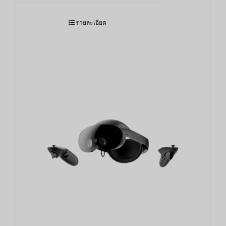
was:
is:
21,900.00฿.
17,890.00฿.
รายละเอียด