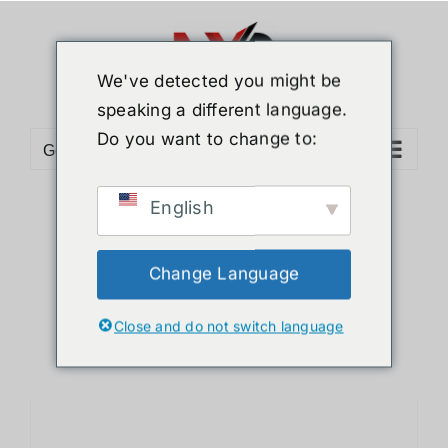
ข้าม
ไป
ยัง
We've detected you might be
เนื้อหา
speaking a different language.
Do you want to change to:
Go to...
English
Sort by
Date
Show
24 Products
Change Language
Close and do not switch language