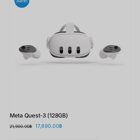
Sale!
Meta Quest-3 (128GB)
Original
Current
17,890.00
฿
21,900.00
฿
price
price