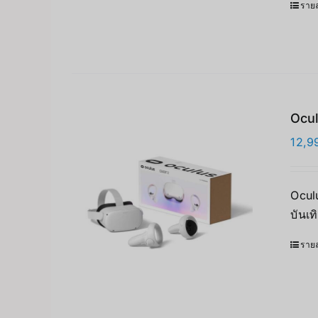
รายล
Ocul
12,9
Oculu
บันเท
รายล