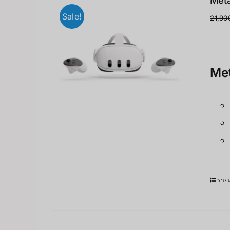
Meta
Sale!
21,90
Met
รายล