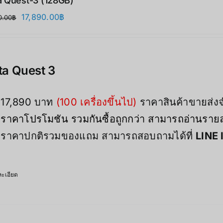
 Quest-3 (128GB)
Original
Current
17,890.00
฿
0.00
฿
price
price
was:
is:
21,900.00฿.
17,890.00฿.
a Quest 3
17,890 บาท
(100 เครื่องขึ้นไป)
ราคาสินค้าขายส่
ราคาโปรโมชัน รวมกันซื้อถูกกว่า สามารถอ่านรายละ
ราคาปกติรวมของแถม สามารถสอบถามได้ที่
LINE 
ะเอียด