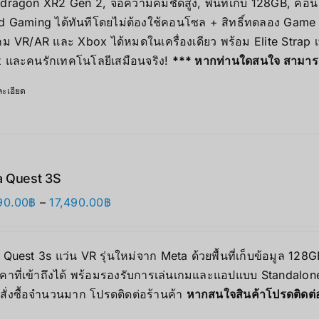
dragon XR2 Gen 2, จอความคมชัดสูง, พื้นที่เก็บ 128GB, คอน
d Gaming ได้ทันทีโดยไม่ต้องใช้คอนโซล + สิทธิ์ทดลอง Game 
เกม VR/AR และ Xbox ได้หมดในเครื่องเดียว พร้อม Elite Strap
 และคนรักเทคโนโลยีเสมือนจริง!
*** หากท่านใดสนใจ สามารถติ
ะเอียด
 Quest 3S
Price
90.00
฿
–
17,490.00
฿
range:
12,690.00฿
Quest 3s แว่น VR รุ่นใหม่จาก Meta ด้วยพื้นที่เก็บข้อมูล 12
through
คาที่เข้าถึงได้ พร้อมรองรับการเล่นเกมและแอปแบบ Standalone 
17,490.00฿
สั่งซื้อจำนวนมาก โปรดติดต่อร้านค้า
หากสนใจสินค้าโปรดติดต