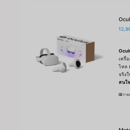
Ocul
12,9
Ocul
เครื
ไหล 
จริงใ
สนใจ
รายล