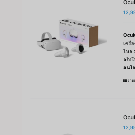
Ocul
12,9
Ocul
เครื
ไหล 
จริงใ
สนใจ
รายล
Ocul
12,9