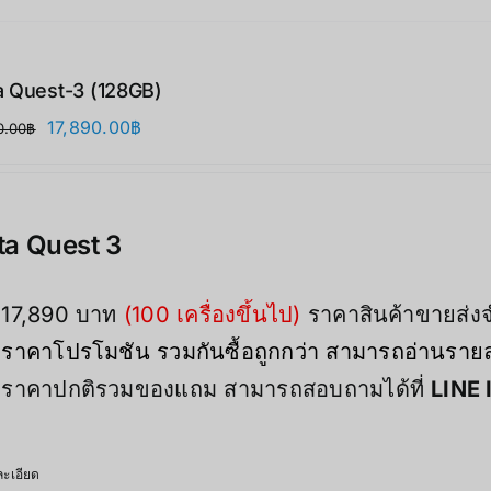
 Quest-3 (128GB)
Original
Current
17,890.00
฿
0.00
฿
price
price
was:
is:
21,900.00฿.
17,890.00฿.
a Quest 3
17,890 บาท
(100 เครื่องขึ้นไป)
ราคาสินค้าขายส่
ราคาโปรโมชัน รวมกันซื้อถูกกว่า สามารถอ่านรายละ
ราคาปกติรวมของแถม สามารถสอบถามได้ที่
LINE 
ะเอียด