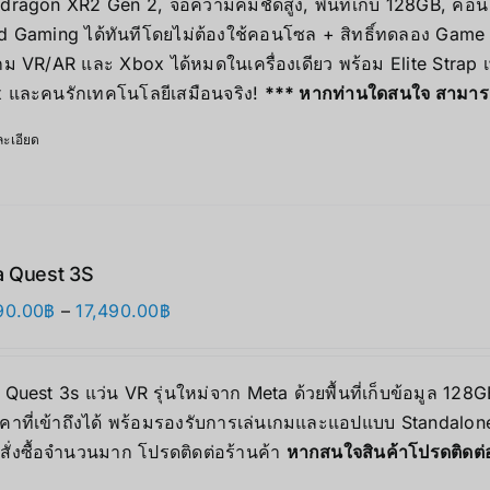
dragon XR2 Gen 2, จอความคมชัดสูง, พื้นที่เก็บ 128GB, คอน
d Gaming ได้ทันทีโดยไม่ต้องใช้คอนโซล + สิทธิ์ทดลอง Game 
เกม VR/AR และ Xbox ได้หมดในเครื่องเดียว พร้อม Elite Strap
 และคนรักเทคโนโลยีเสมือนจริง!
*** หากท่านใดสนใจ สามารถติ
ะเอียด
 Quest 3S
Price
90.00
฿
–
17,490.00
฿
range:
12,690.00฿
Quest 3s แว่น VR รุ่นใหม่จาก Meta ด้วยพื้นที่เก็บข้อมูล 12
through
คาที่เข้าถึงได้ พร้อมรองรับการเล่นเกมและแอปแบบ Standalone 
17,490.00฿
สั่งซื้อจำนวนมาก โปรดติดต่อร้านค้า
หากสนใจสินค้าโปรดติดต