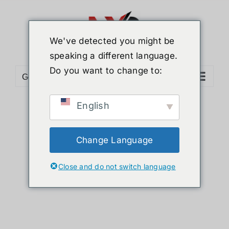
ข้าม
ไป
ยัง
We've detected you might be
เนื้อหา
speaking a different language.
Do you want to change to:
Go to...
English
Sort by
Date
Show
12 Products
Change Language
Close and do not switch language