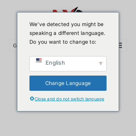
ข้าม
ไป
ยัง
We've detected you might be
เนื้อหา
speaking a different language.
Do you want to change to:
Go to...
English
Sort by
Date
Show
12 Products
Change Language
Close and do not switch language