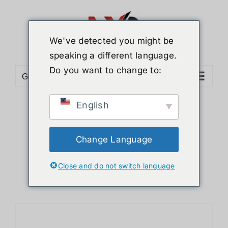
ข้าม
ไป
ยัง
We've detected you might be
เนื้อหา
speaking a different language.
Do you want to change to:
Go to...
English
Sort by
Price
Show
24 Products
Change Language
Close and do not switch language