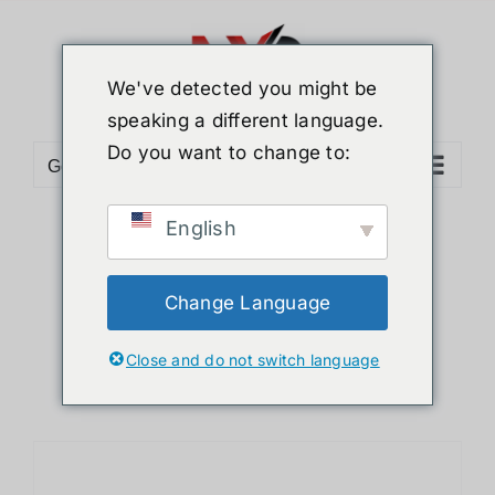
ข้าม
ไป
ยัง
We've detected you might be
เนื้อหา
speaking a different language.
Do you want to change to:
Go to...
English
Sort by
Price
Show
24 Products
Change Language
Close and do not switch language