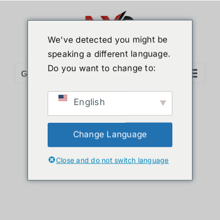
ข้าม
ไป
ยัง
We've detected you might be
เนื้อหา
speaking a different language.
Do you want to change to:
Go to...
English
Sort by
Default Order
Show
24 Products
Change Language
Close and do not switch language