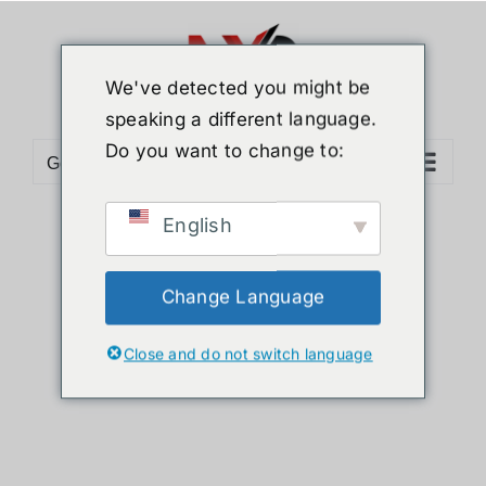
ข้าม
ไป
ยัง
We've detected you might be
เนื้อหา
speaking a different language.
Do you want to change to:
Go to...
English
Sort by
Name
Show
24 Products
Change Language
Close and do not switch language