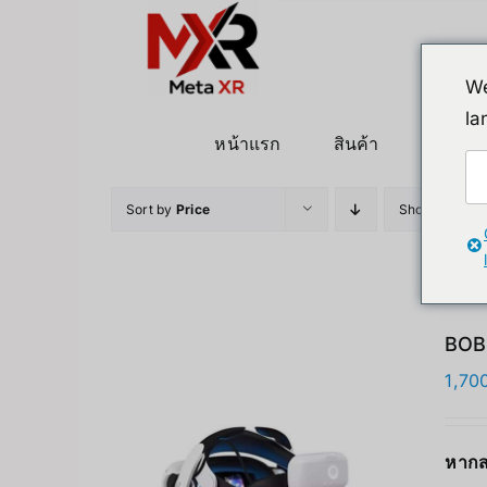
ข้าม
ไป
ยัง
We
เนื้อหา
la
หน้าแรก
สินค้า
หุ่นยนต
Sort by
Price
Show
24 Pro
BOB
1,70
หากส